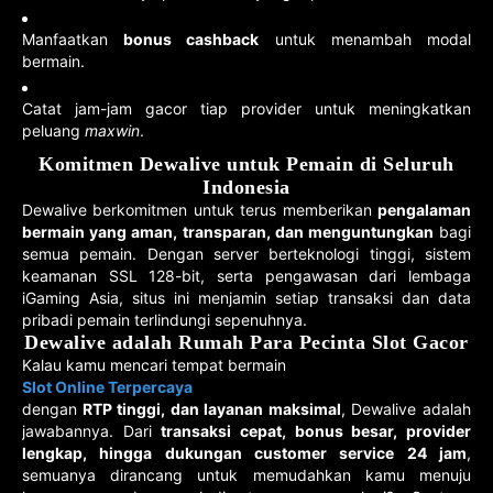
Manfaatkan
bonus cashback
untuk menambah modal
bermain.
Catat jam-jam gacor tiap provider untuk meningkatkan
peluang
maxwin
.
Komitmen Dewalive untuk Pemain di Seluruh
Indonesia
Dewalive berkomitmen untuk terus memberikan
pengalaman
bermain yang aman, transparan, dan menguntungkan
bagi
semua pemain. Dengan server berteknologi tinggi, sistem
keamanan SSL 128-bit, serta pengawasan dari lembaga
iGaming Asia, situs ini menjamin setiap transaksi dan data
pribadi pemain terlindungi sepenuhnya.
Dewalive adalah Rumah Para Pecinta Slot Gacor
Kalau kamu mencari tempat bermain
Slot Online Terpercaya
dengan
RTP tinggi, dan layanan maksimal
, Dewalive adalah
jawabannya. Dari
transaksi cepat, bonus besar, provider
lengkap, hingga dukungan customer service 24 jam
,
semuanya dirancang untuk memudahkan kamu menuju