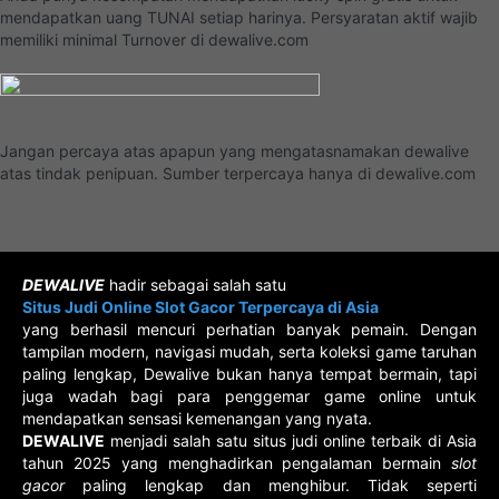
mendapatkan uang TUNAI setiap harinya. Persyaratan aktif wajib
memiliki minimal Turnover di dewalive.com
Jangan percaya atas apapun yang mengatasnamakan dewalive
atas tindak penipuan. Sumber terpercaya hanya di dewalive.com
DEWALIVE
hadir sebagai salah satu
Situs Judi Online Slot Gacor Terpercaya di Asia
yang berhasil mencuri perhatian banyak pemain. Dengan
tampilan modern, navigasi mudah, serta koleksi game taruhan
paling lengkap, Dewalive bukan hanya tempat bermain, tapi
juga wadah bagi para penggemar game online untuk
mendapatkan sensasi kemenangan yang nyata.
DEWALIVE
menjadi salah satu situs judi online terbaik di Asia
tahun 2025 yang menghadirkan pengalaman bermain
slot
gacor
paling lengkap dan menghibur. Tidak seperti