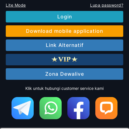
Lite Mode
Lupa password?
Login
Download mobile application
Link Alternatif
Zona Dewalive
Klik untuk hubungi customer service kami