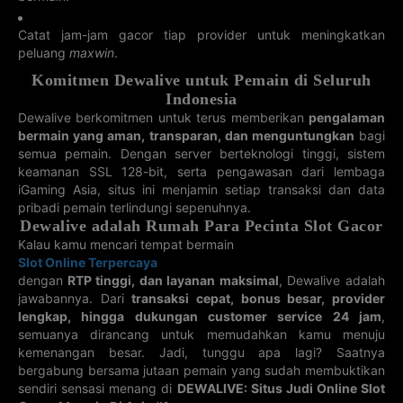
2846
7187
4502
Catat jam-jam gacor tiap provider untuk meningkatkan
4D CURACAO
4D BONAIRE
4D ASTRO
4D DOMINICA
07-08-2026
07-08-2026
07-08-2026
07-08-2026
peluang
maxwin
.
4318
1232
7486
2680
Komitmen Dewalive untuk Pemain di Seluruh
Indonesia
Europe
Bounce
Soccer
Europe Roulette
Baccarat
Roulette
Roulette
1
Dewalive berkomitmen untuk terus memberikan
pengalaman
player
08
35
14
bermain yang aman, transparan, dan menguntungkan
bagi
semua pemain. Dengan server berteknologi tinggi, sistem
24D Jackpot
Dragon Tiger
Europe Roulette
Europe Ceme
Wild
2
keamanan SSL 128-bit, serta pengawasan dari lembaga
tiger
04
11
player1
iGaming Asia, situs ini menjamin setiap transaksi dan data
pribadi pemain terlindungi sepenuhnya.
12D Thunder
6D Color
Domino Live
Bingo Roulette
Dewalive adalah Rumah Para Pecinta Slot Gacor
12
Kalau kamu mencari tempat bermain
5y6y1b
player
27
180.140
Slot Online Terpercaya
dengan
RTP tinggi, dan layanan maksimal
, Dewalive adalah
DICE 6 FEVER
9 Putts
Europe
Europe Dragon
Baccarat 2
Tiger
jawabannya. Dari
transaksi cepat, bonus besar, provider
lengkap, hingga dukungan customer service 24 jam
,
tie
dragon
3
09
semuanya dirancang untuk memudahkan kamu menuju
kemenangan besar. Jadi, tunggu apa lagi? Saatnya
4D Lato Lato
5D Lato Lato
Fantan
3D Shio
bergabung bersama jutaan pemain yang sudah membuktikan
dragon,s
8773
31912
4
nake,pig
sendiri sensasi menang di
DEWALIVE: Situs Judi Online Slot