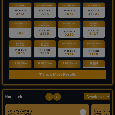
SYDNEY
4D SINGAPORE
4D JAKARTA
5D JAKARTA
07-08-2026
05-08-2026
07-08-2026
06-08-2026
3712
0715
9673
45324
Devil Dice 3D
4D
4D SHIO Ular
4D SHIO
JOWOPOOLS
Monyet
07-08-2026
07-08-2026
07-08-2026
363
2259
9427
0250
4D SHIO
4D SHIO
4D SHIO Ayam
4D SHIO Kuda
Harimau
Kambing
07-08-2026
07-08-2026
07-08-2026
07-08-2026
5850
7035
8399
9186
4D SHIO Naga
4D SHIO Tikus
4D SHIO Kelinci
4D SHIO
Kerbau
07-08-2026
07-08-2026
07-08-2026
07-08-2026
2476
▼
Show More Results
7921
8810
4247
AQUARIUS 5D
PISCES 5D
AQUARIUS 3D
PISCES 3D
07-08-2026
07-08-2026
07-08-2026
07-08-2026
12651
87938
710
468
Hotmatch
AQUARIUS 4D
PISCES 4D
3D ARIES
3D VIRGO
07-08-2026
07-08-2026
07-08-2026
07-08-2026
9489
1002
489
850
Lens vs Auxerre
Nottingh... vs
i
22/08 22:15PM
22/08 22:00