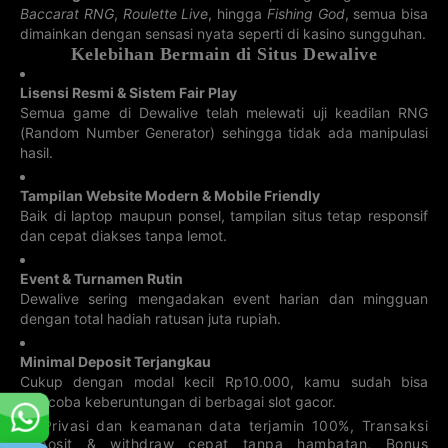
3D ARIZONA
4D NEW
3D ARKANSAS
3D CALIFORNIA
Baccarat RNG
,
Roulette Live
, hingga
Fishing God
, semua bisa
MEXICO
dimainkan dengan sensasi nyata seperti di kasino sungguhan.
07-08-2026
07-08-2026
07-08-2026
07-08-2026
4619
189
495
172
Kelebihan Bermain di Situs Dewalive
4D IOWA
4D MARYLAND
3D COLORADO
4D NEW YORK
Lisensi Resmi & Sistem Fair Play
07-08-2026
07-08-2026
07-08-2026
07-08-2026
Semua game di Dewalive telah melewati uji keadilan RNG
3554
3842
893
6148
(Random Number Generator) sehingga tidak ada manipulasi
hasil.
3D FLORIDA
3D MICHIGAN
4D RHODE
4D VERMONT
ISLAND
07-08-2026
07-08-2026
07-08-2026
07-08-2026
6163
Tampilan Website Modern & Mobile Friendly
956
524
6524
Baik di laptop maupun ponsel, tampilan situs tetap responsif
3D NEW YORK
3D OHIO
4D
4D WEST
dan cepat diakses tanpa lemot.
WASHINGTON
VIRGINIA
DC
07-08-2026
07-08-2026
07-08-2026
07-08-2026
6396
Event & Turnamen Rutin
408
943
6525
Dewalive sering mengadakan event harian dan mingguan
dengan total hadiah ratusan juta rupiah.
3D OKLAHOMA
3D PCSO
4D Atlantic
4D Western
CAN
CAN
07-08-2026
07-08-2026
07-08-2026
07-08-2026
7839
7259
368
109
Minimal Deposit Terjangkau
Cukup dengan modal kecil Rp10.000, kamu sudah bisa
3D TENNESSEE
4D DAMACAI
3D TEXAS
4D Sport Toto
mencoba keberuntungan di berbagai slot gacor.
07-08-2026
05-08-2026
07-08-2026
05-08-2026
943
7113
538
1498
Privasi dan keamanan data terjamin 100%, Transaksi
deposit & withdraw cepat tanpa hambatan, Bonus